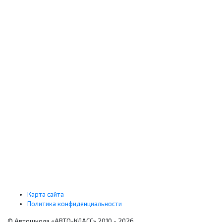
Телефон
*
Соглашение
*
Принимаю
условия отправки и обработки персональных данных
.
ОТПРАВИТЬ
ЗАЯВКА НА ОБУЧЕНИЕ
Имя
*
Телефон
*
Соглашение
*
Принимаю
условия отправки и обработки персональных данных
.
ОТПРАВИТЬ
Карта сайта
Политика конфиденциальности
© Автошкола «АВТО-КЛАСС» 2010 - 2026