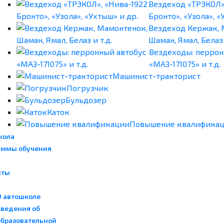
Вездеход «ТРЭКОЛ»
Бронто», «Узола», «
Вездеход Кержак, 
Шаман, Ямал, Белаз 
Вездеходы: перрон
«МАЗ-171075» и т.д.
Машинист-тракторист
Погрузчик
Бульдозер
Каток
Повышение квалифика
кола
аммы обучения
кты
О автошколе
Сведения об
образовательной