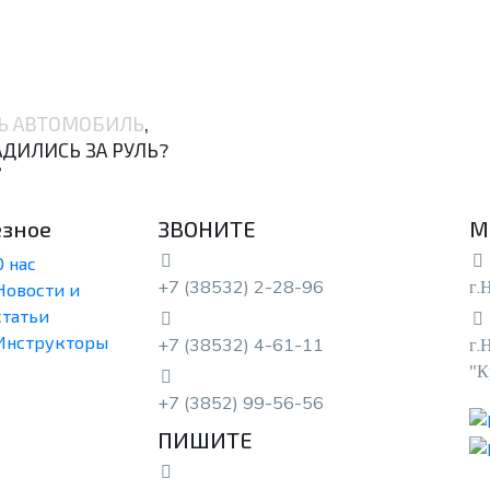
Принимаю
Принимаю
Принимаю
условия отправки и обработки
условия отправки и обработки
условия отправки и обработки
персональных данных
персональных данных
персональных данных
.
.
.
ОТПРАВИТЬ
ОТПРАВИТЬ
ОТПРАВИТЬ
Ь АВТОМОБИЛЬ
,
АДИЛИСЬ ЗА РУЛЬ?

езное
ЗВОНИТЕ
М
О нас
+7 (38532) 2-28-96
г.
Новости и
статьи
Инструкторы
+7 (38532) 4-61-11
г.
"К
+7 (3852) 99-56-56
ПИШИТЕ