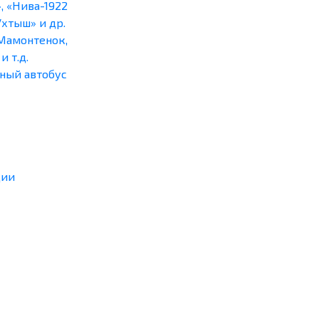
, «Нива-1922
Ухтыш» и др.
Мамонтенок,
и т.д.
ный автобус
ции