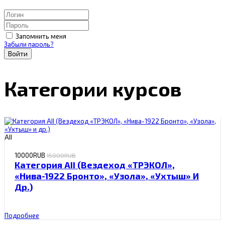
Запомнить меня
Забыли пароль?
Войти
Категории курсов
АII
10000RUB
15000RUB
Категория АII (Вездеход «ТРЭКОЛ»,
«Нива-1922 Бронто», «Узола», «Ухтыш» И
Др.)
Подробнее