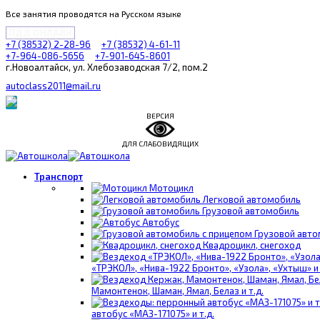
Все занятия проводятся на Русском языке
ПДД ОНЛАЙН
+7 (38532) 2-28-96
+7 (38532) 4-61-11
+7-964-086-5656
+7-901-645-8601
г.Новоалтайск, ул. Хлебозаводская 7/2, пом.2
autoclass2011@mail.ru
ВЕРСИЯ
ДЛЯ СЛАБОВИДЯЩИХ
Транспорт
Мотоцикл
Легковой автомобиль
Грузовой автомобиль
Автобус
Грузовой авто
Квадроцикл, снегоход
«ТРЭКОЛ», «Нива-1922 Бронто», «Узола», «Ухтыш» и
Мамонтенок, Шаман, Ямал, Белаз и т.д.
автобус «МАЗ-171075» и т.д.