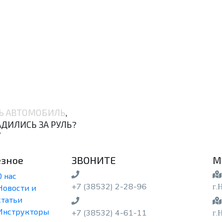
Соглашение
Соглашение
Соглашение
*
*
*
Принимаю
Принимаю
Принимаю
условия отправки и обработки
условия отправки и обработки
условия отправки и обработки
персональных данных
персональных данных
персональных данных
.
.
.
ОТПРАВИТЬ
ОТПРАВИТЬ
ОТПРАВИТЬ
Ь АВТОМОБИЛЬ
,
АДИЛИСЬ ЗА РУЛЬ?

езное
ЗВОНИТЕ
М
О нас
+7 (38532) 2-28-96
г.
Новости и
статьи
Инструкторы
+7 (38532) 4-61-11
г.