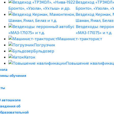
Вездеход «ТРЭКОЛ»
Бронто», «Узола», «
Вездеход Кержак, 
Шаман, Ямал, Белаз 
Вездеходы: перрон
«МАЗ-171075» и т.д.
Машинист-тракторист
Погрузчик
Бульдозер
Каток
Повышение квалифика
кола
аммы обучения
кты
О автошколе
Сведения об
образовательной