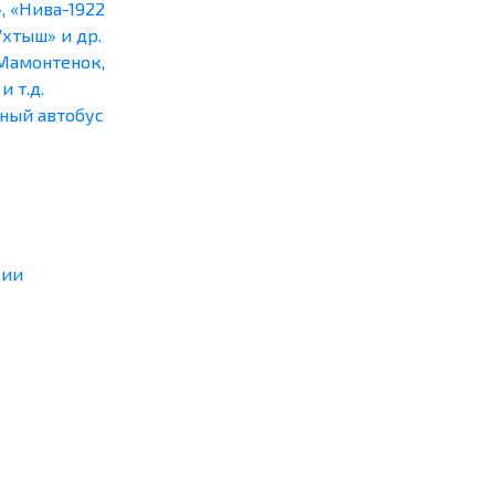
, «Нива-1922
Ухтыш» и др.
Мамонтенок,
и т.д.
ный автобус
ции