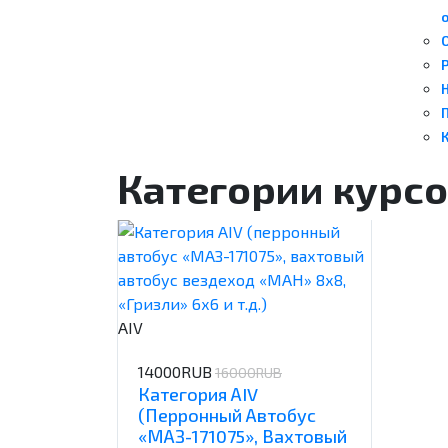
Н
К
Категории курс
АIV
14000RUB
16000RUB
Категория АIV
(перронный Автобус
«МАЗ-171075», Вахтовый