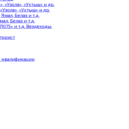
«Узола», «Ухтыш» и др.
л, Белаз и т.д.
Вездеходы:
торист
 квалификации