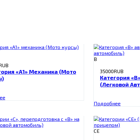
B
RUB
гория «А1» Механика (Мото
35000RUB
Категория «В
ы)
(Легковой Ав
ее
Подробнее
СЕ