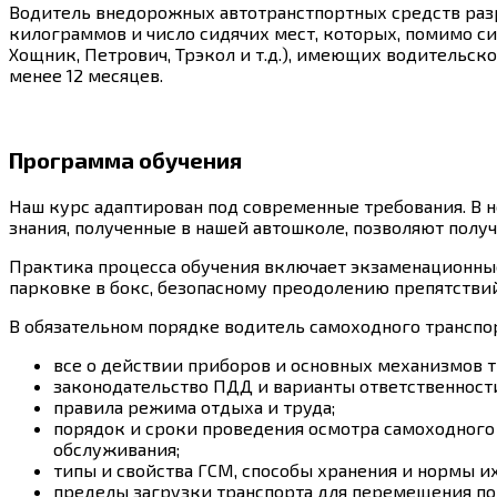
Водитель внедорожных автотранстпортных средств раз
килограммов и число сидячих мест, которых, помимо си
Хощник, Петрович, Трэкол и т.д.), имеющих водительско
менее 12 месяцев.
Программа обучения
Наш курс адаптирован под современные требования. В н
знания, полученные в нашей автошколе, позволяют полу
Практика процесса обучения включает экзаменационные
парковке в бокс, безопасному преодолению препятствий
В обязательном порядке водитель самоходного транспор
все о действии приборов и основных механизмов т
законодательство ПДД и варианты ответственности
правила режима отдыха и труда;
порядок и сроки проведения осмотра самоходного
обслуживания;
типы и свойства ГСМ, способы хранения и нормы их
пределы загрузки транспорта для перемещения по в