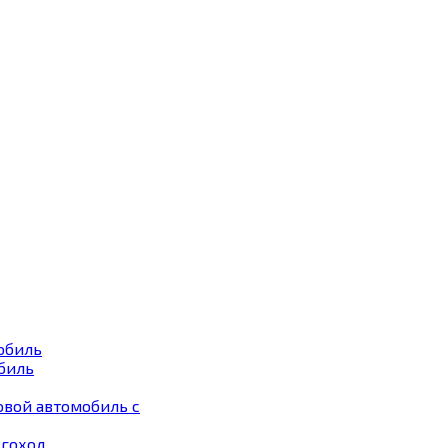
обиль
биль
овой автомобиль с
егоход