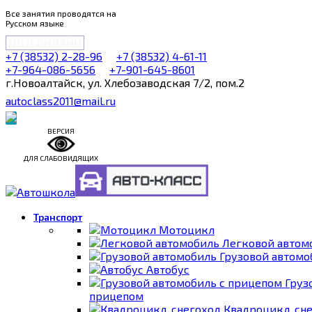
Все занятия проводятся на
Русском языке
ПДД ОНЛАЙН
+7 (38532) 2-28-96
+7 (38532) 4-61-11
+7-964-086-5656
+7-901-645-8601
г.Новоалтайск, ул. Хлебозаводская 7/2, пом.2
autoclass2011@mail.ru
ВЕРСИЯ
ДЛЯ СЛАБОВИДЯЩИХ
Транспорт
Мотоцикл
Легковой автом
Грузовой автомо
Автобус
Груз
прицепом
Квадроцикл, сн