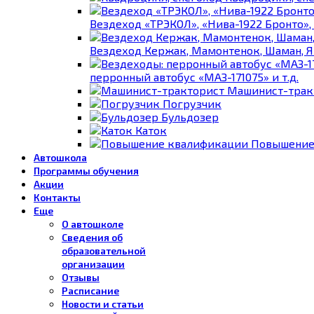
Вездеход «ТРЭКОЛ», «Нива-1922 Бронто», 
Вездеход Кержак, Мамонтенок, Шаман, Яма
перронный автобус «МАЗ-171075» и т.д.
Машинист-трак
Погрузчик
Бульдозер
Каток
Повышение
Автошкола
Программы обучения
Акции
Контакты
Еще
О автошколе
Сведения об
образовательной
организации
Отзывы
Расписание
Новости и статьи