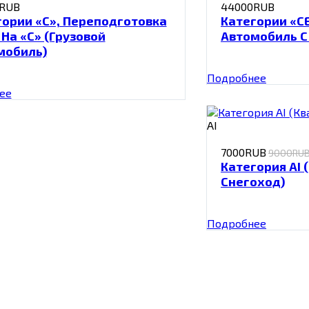
RUB
44000RUB
гории «С», Переподготовка
Категории «СЕ
 На «С» (Грузовой
Автомобиль С
мобиль)
Подробнее
ее
АI
7000RUB
9000RU
Категория АI 
Снегоход)
Подробнее