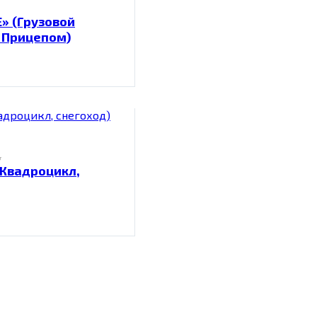
» (Грузовой
 Прицепом)
B
(Квадроцикл,