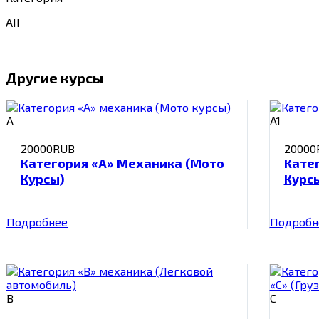
АII
Другие курсы
A
A1
20000RUB
20000
Категория «А» Механика (Мото
Кате
Курсы)
Курс
Подробнее
Подробн
B
C