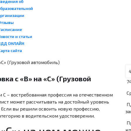
Сведения об
образовательной
организации
Отзывы
Расписание
овости и статьи
ПДД ОНЛАЙН
арта сайта
вка с «В» на «С» (Грузовой
74
С
 С – востребованная профессия на отечественном
ист может рассчитывать на достойный уровень
П
. Если вы решили освоить новую профессию,
за
тегорию в водительском удостоверении.
П
«С»: на чем можно
кр