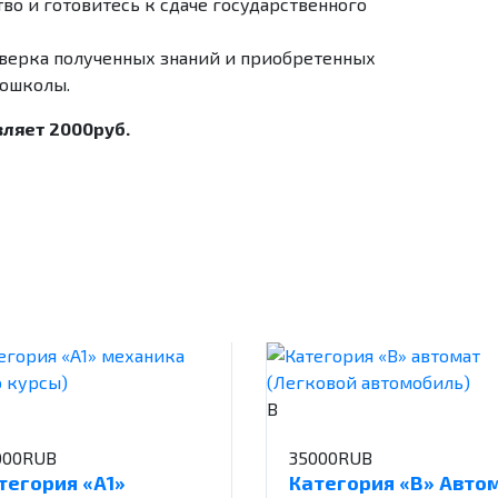
во и готовитесь к сдаче государственного
оверка полученных знаний и приобретенных
тошколы.
вляет 2000руб.
B
000RUB
35000RUB
тегория «А1»
Категория «В» Авто