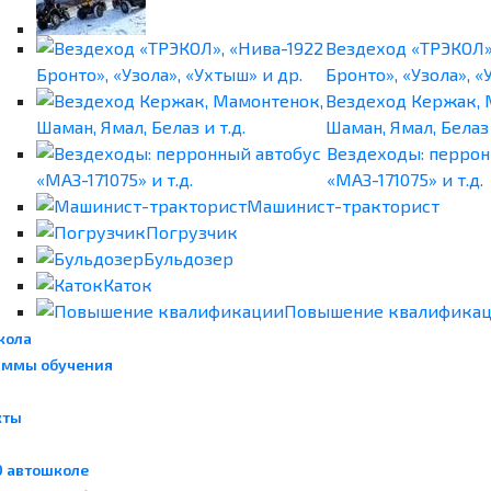
Вездеход «ТРЭКОЛ»
Бронто», «Узола», «
Вездеход Кержак, 
Шаман, Ямал, Белаз 
Вездеходы: перрон
«МАЗ-171075» и т.д.
Машинист-тракторист
Погрузчик
Бульдозер
Каток
Повышение квалифика
кола
аммы обучения
кты
О автошколе