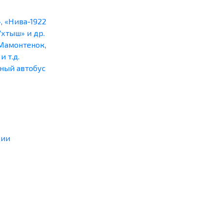
, «Нива-1922
Ухтыш» и др.
Мамонтенок,
и т.д.
ный автобус
ции