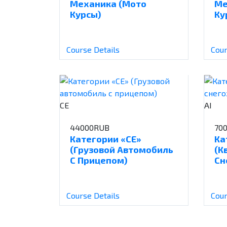
Механика (Мото
Ме
Курсы)
Ку
Course Details
Cour
СЕ
АI
44000RUB
70
Категории «СЕ»
Ка
(Грузовой Автомобиль
(К
С Прицепом)
Сн
Course Details
Cour