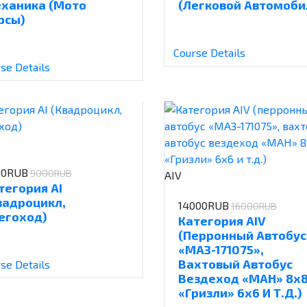
ханика (Мото
(Легковой Автомоби
рсы)
Course Details
se Details
00RUB
9000RUB
АIV
тегория АI
вадроцикл,
14000RUB
16000RUB
егоход)
Категория АIV
(перронный Автобус
«МАЗ-171075»,
Вахтовый Автобус
se Details
Вездеход «МАН» 8х8
«Гризли» 6х6 И Т.д.)