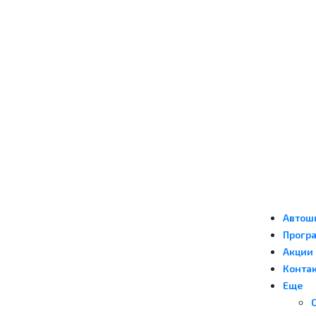
Автош
Прогр
Акции
Конта
Еще