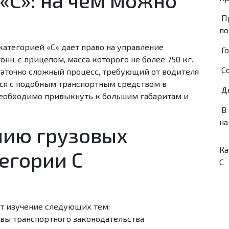
П
по
атегорией «С» дает право на управление
Г
нн, с прицепом, масса которого не более 750 кг.
С
аточно сложный процесс, требующий от водителя
ься с подобным транспортным средством в
Д
необходимо привыкнуть к большим габаритам и
В
на
нию грузовых
Ка
егории С
C
т изучение следующих тем:
вы транспортного законодательства